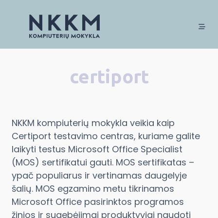
Skip
to
content
certiport
NKKM kompiuterių mokykla veikia kaip
Certiport testavimo centras, kuriame galite
laikyti testus Microsoft Office Specialist
(MOS) sertifikatui gauti. MOS sertifikatas –
ypač populiarus ir vertinamas daugelyje
šalių. MOS egzamino metu tikrinamos
Microsoft Office pasirinktos programos
žinios ir sugebėjimai produktyviai naudoti