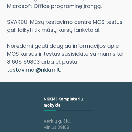
Microsoft Office programinę įrangą.
SVARBU: Mūsų testavimo centre MOS testus
gali laikyti tik mūsų kursų lankytojai.
Norėdami gauti daugiau informacijos apie
MOS kursus ir testus susisiekite su mumis tel.
8 605 59803 arba el. paštu
testavimai@nkkm.lt
.
NKKM | Kompiuterių
mokykla
Verkių g. 31C,
Vilnius 09108